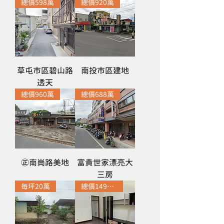
總價598萬
總價920萬
草屯市區碧山路
南投市區建地
透天
總價960萬
總價688萬
㊣南崗路美地
富貴世家漂亮大
三房
每坪20萬
總價1498萬