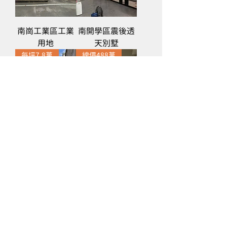
南崗工業區工業
南開學區震後透
用地
天別墅
每坪7.8萬
總價488萬
特區旁公園用地
南投市區平和國
小旁電梯華廈
載入更多
©2022 by 寶誠不動產有限公司.房地產代理
電話 :
049-2358478
傳真 :
049-2358475