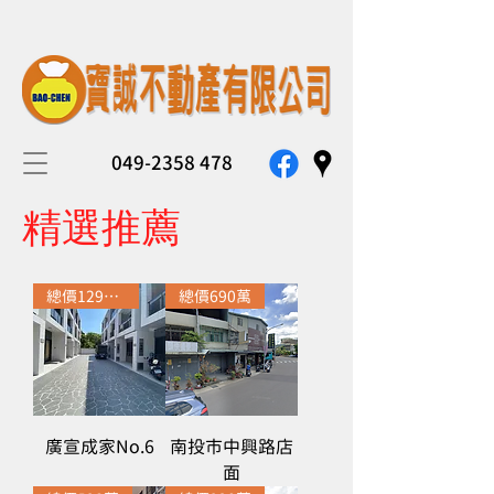
049-2358 478
精選推薦
總價1298萬
總價690萬
廣宣成家No.6
南投市中興路店
面