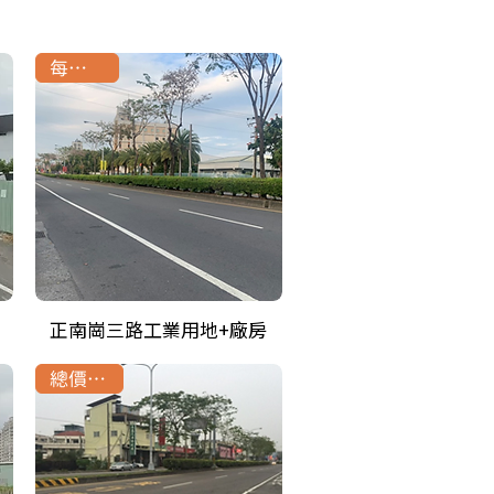
每坪22萬
正南崗三路工業用地+廠房
總價3.3億