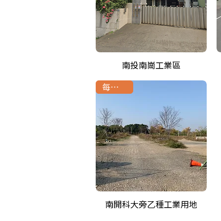
南投南崗工業區
每坪22萬
南開科大旁乙種工業用地