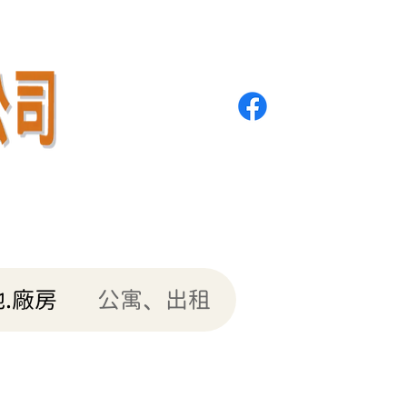
.廠房
公寓、出租