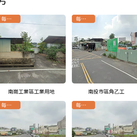
每坪20萬
每坪25萬
南崗工業區工業用地
南投市區角乙工
每坪32萬
每坪25萬