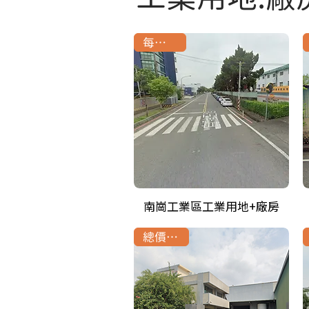
每坪21萬
南崗工業區工業用地+廠房
總價1.3億