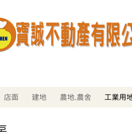
店面
建地
農地.農舍
工業用地
房