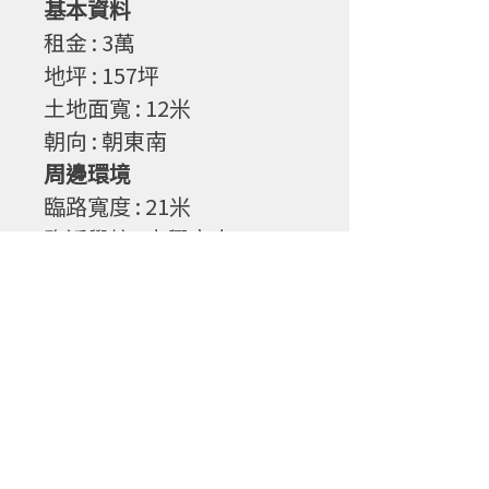
基本資料
租金 : 3
萬
地坪
: 157
坪
土地面寬
: 12
米
朝向
: 朝東南
周邊環境
臨路寬度
: 21
米
臨近學校 : 中興高中
公園綠地 : 中興兒童樂園
物件特性
1. 備動力電，自來水
©2022 by 寶誠不動產有限公司.房地產代理
電話 :
049-2358478
傳真 :
049-2358475
地址 : 540南投縣南投市省府路143號
註:網頁案件基本資料與實際資料如有誤差，以實際資料為主，