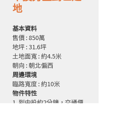
地
基本資料
售
價
: 850
萬
地坪
: 31.6
坪
土地面寬
: 約4.5
米
朝向
: 朝北偏西
周邊環境
臨路寬度
: 約10
米
物件特性
1. 到中投約2分鐘，交通便
利
2. 重劃區地形方正，規劃不
浪費