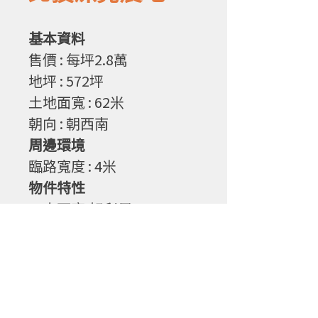
基本資料
售
價 : 每坪2.8萬
地坪
: 572
坪
土地面寬
: 62
米
朝向
: 朝西南
周邊環境
臨路寬度
: 4
米
物件特性
1. 大面寬,好利用
2. 百果園,荔枝(約2000斤),
芭樂,桃子,檸檬,芒果,享受
假日農夫生活!
3. 有管理年收約10多萬