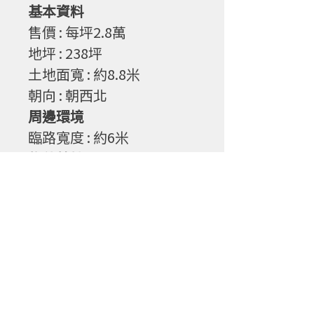
基本資料
售
價 : 每坪2.8萬
地坪
: 238
坪
土地面寬
: 約8.8
米
朝向
: 朝西北
周邊環境
臨路寬度
: 約6
米
物件特性
1. 平坦,方正,臨路
2. 原地主非投資客
3. 小資族買農地免千萬
©2022 by 寶誠不動產有限公司.房地產代理
電話 :
049-2358478
傳真 :
049-2358475
地址 : 540南投縣南投市省府路143號