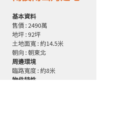
基本資料
售
價
: 2490
萬
地坪
: 92
坪
土地面寬
: 約14.5
米
朝向
: 朝東北
周邊環境
臨路寬度
: 約8
米
物件特性
1. 角地,雙面路,地勢方向對
2. 地形方正,規劃不浪費
3. 可規劃四戶,自用自建,或
建商蓋別墅華廈皆好利用