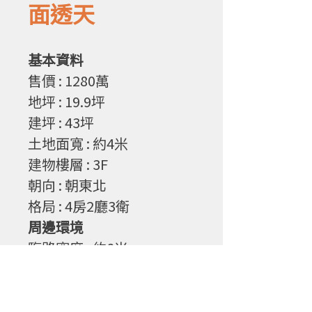
面透天
基本資料
售
價
: 1280
萬
地坪
: 19.9
坪
建坪
: 43
坪
土地面寬
: 約4
米
建物樓層
: 3F
朝向
: 朝東北
格局 : 4房2廳3衛
周邊環境
臨路寬度
: 約8
米
物件特性
1. 工業區住宅，目前出租
中。