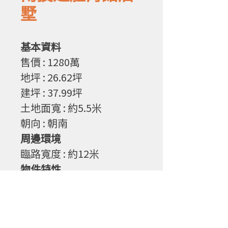
墅
基本資料
售
價
: 1280
萬
地坪
: 26.62
坪
建坪
: 37.99
坪
土地面寬
: 約5.5
米
朝向
: 朝南
周邊環境
臨路寬度
: 約12
米
物件特性
1. 朝南，冬暖夏涼，帝王座
向
2. 全新整理，家具搬入即可