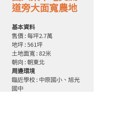
道旁大面寬農地
基本資料
售
價
: 每坪2.7
萬
地坪
: 561
坪
土地面寬
: 82
米
朝向
: 朝東北
周邊環境
臨近學校 : 中原國小、旭光
國中
物件特性
1. 近國六東草屯交流道,交
通便利
2. 大面寬好使用