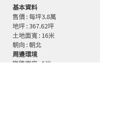
基本資料
售
價
: 每坪3.8
萬
地坪
: 367.62
坪
土地面寬
: 16
米
朝向
: 朝北
周邊環境
臨路寬度
: 5
米
物件特性
1. 大面寬 、地形漂亮
2. 地點佳 交通便利
©2022 by 寶誠不動產有限公司.房地產代理
電話 :
049-2358478
傳真 :
049-2358475
地址 : 540南投縣南投市省府路143號
註:網頁案件基本資料與實際資料如有誤差，以實際資料為主，