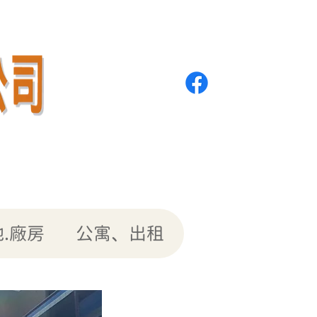
.廠房
公寓、出租