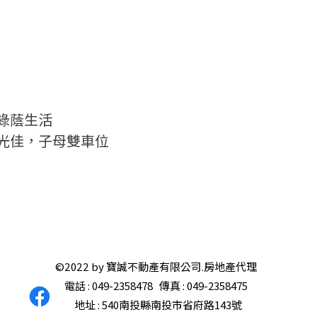
受綠蔭生活
採光佳，子母雙車位
©2022 by 寶誠不動產有限公司.房地產代理
電話 : 049-2358478 傳真 : 049-2358475
地址 : 540南投縣南投市省府路143號