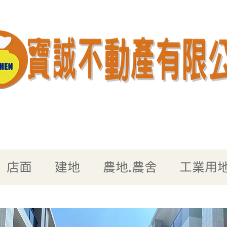
店面
建地
農地.農舍
工業用地