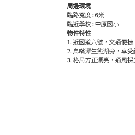
周邊環境
臨路寬度
: 6
米
臨近學校 : 中原國小
物件特性
1. 近國道六號，交通便捷
2. 鳥嘴潭生態湖旁，享
3. 格局方正漂亮，通風