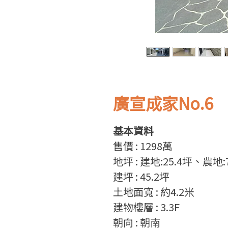
廣宣成家No.6
基本資料
售
價
: 1298
萬
地坪
: 建地:25.4
坪、農地:7
建坪
: 45.2
坪
土地面寬
: 約4.2
米
建物樓層
: 3.3F
朝向
: 朝南