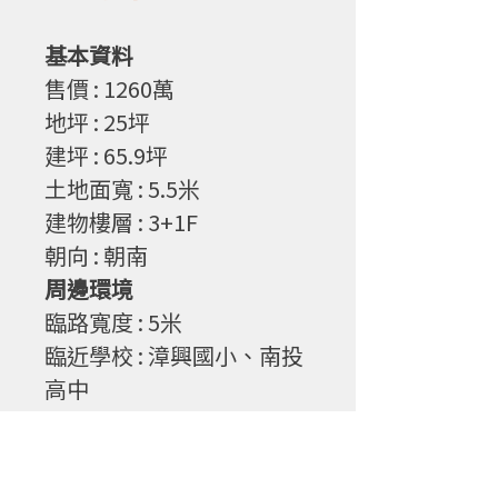
基本資料
售
價
: 1260
萬
地坪
: 25
坪
建坪
: 65.9
坪
土地面寬
: 5.5
米
建物樓層
: 3+1F
朝向
: 朝南
周邊環境
臨路寬度
: 5
米
臨近學校 : 漳興國小、南投
高中
物件特性
1. 近交流道、市區、學區，
交通便利