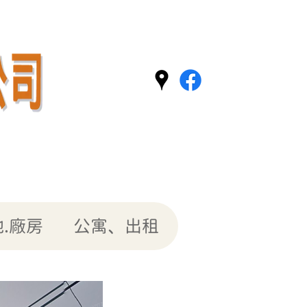
.廠房
公寓、出租