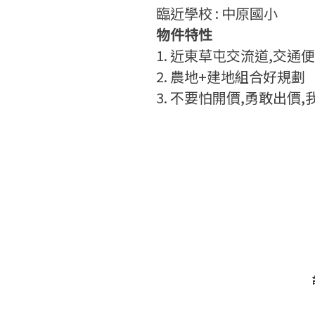
臨近學校 : 中原國小
物件特性
1. 近東草屯交流道,交通
2. 農地+建地組合好規劃
3. 不要怕開價,勇敢出價