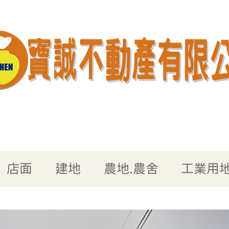
店面
建地
農地.農舍
工業用地