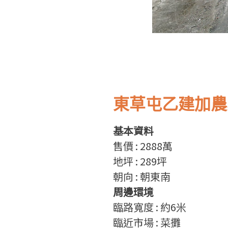
東草屯乙建加農
基本資料
售
價
: 2888
萬
地坪
: 289
坪
朝向
: 朝東南
周邊環境
臨路寬度
: 約6
米
臨近市場 : 菜攤