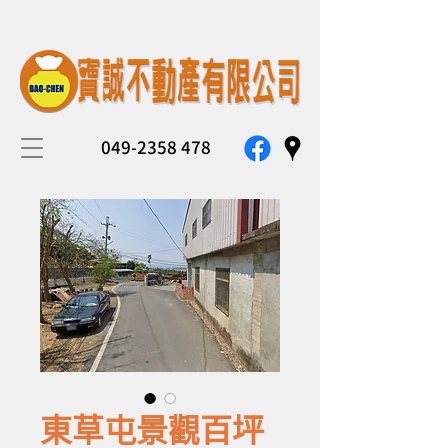
049-2358 478
東草屯景觀百坪