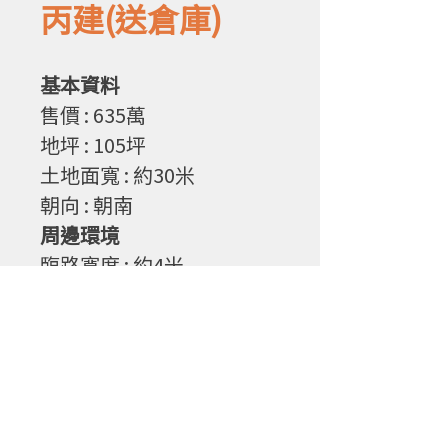
丙建(送倉庫)
基本資料
售
價
: 635
萬
地坪
: 105
坪
土地面寬
: 約30
米
朝向
: 朝南
周邊環境
臨路寬度
: 約4
米
物件特性
1. 地勢平坦,好利用規劃
2. 現況有一間倉庫,有電
3. 投資自用兩相宜