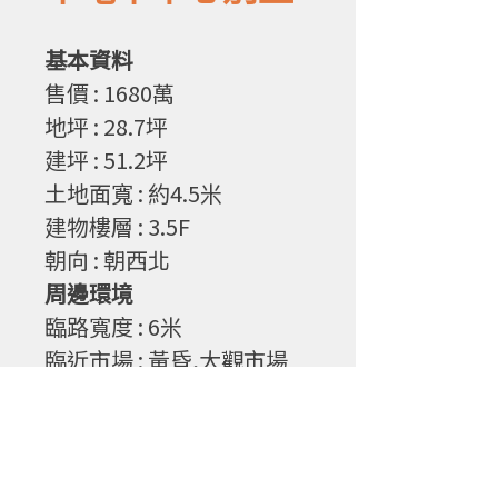
基本資料
售
價
: 1680
萬
地坪
: 28.7
坪
建坪
: 51.2
坪
土地面寬
: 約4.5
米
建物樓層
: 3.5F
朝向
: 朝西北
周邊環境
臨路寬度
: 6
米
臨近市場
: 黃昏,大觀市場
臨近學校 : 敦和國小
物件特性
1. 市區點，生活機能佳
2. 近學區免接送