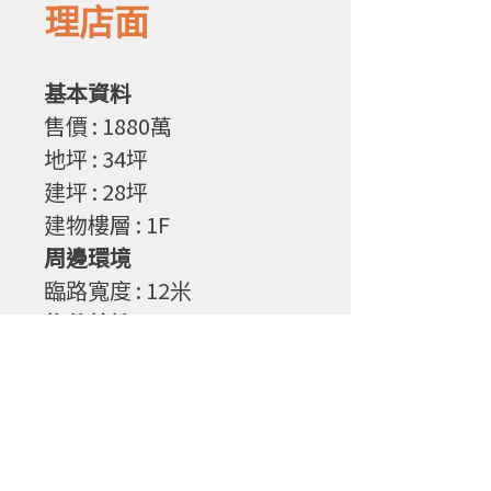
理店面
基本資料
售
價
: 1880
萬
地坪
: 34
坪
建坪
: 28
坪
建物樓層
: 1F
周邊環境
臨路寬度
: 12
米
物件特性
1. 正中正路，正市區，投資
自用兩相宜
2. 全新整理,免再花錢整理
3. 稀有物件，請勇敢出價