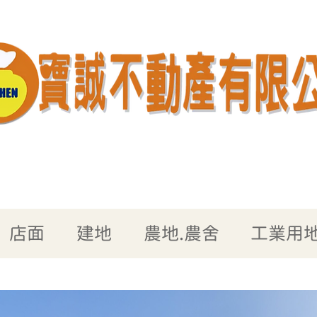
店面
建地
農地.農舍
工業用地