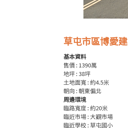
草屯市區博愛建
基本資料
售
價
: 1390
萬
地坪
: 38
坪
土地面寬
: 約4.5
米
朝向
: 朝東偏北
周邊環境
臨路寬度
: 約20
米
臨近市場
: 大觀市場
臨近學校 : 草屯國小