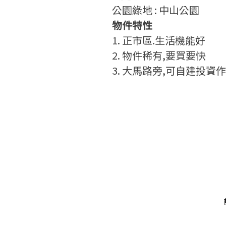
公園綠地 : 中山公園
物件特性
1. 正市區.生活機能好
2. 物件稀有,要買要快
3. 大馬路旁,可自建投資