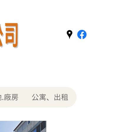
.廠房
公寓、出租