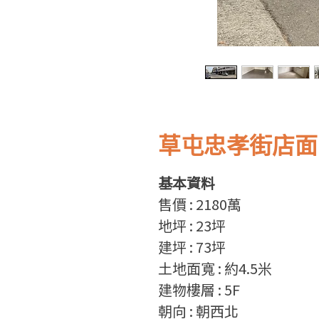
草屯忠孝街店面
基本資料
售
價
: 2180
萬
地坪
: 23
坪
建坪
: 73
坪
土地面寬
: 約4.5
米
建物樓層
: 5F
朝向
: 朝西北