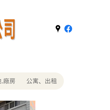
.廠房
公寓、出租