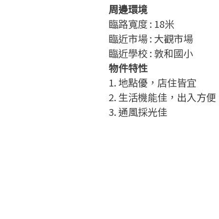
周邊環境
臨路寬度
: 18
米
臨近市場 : 大觀市場
臨近學校 : 敦和國小
物件特性
1. 地點優，店住皆宜
2. 生活機能佳，出入方便
3. 通風採光佳