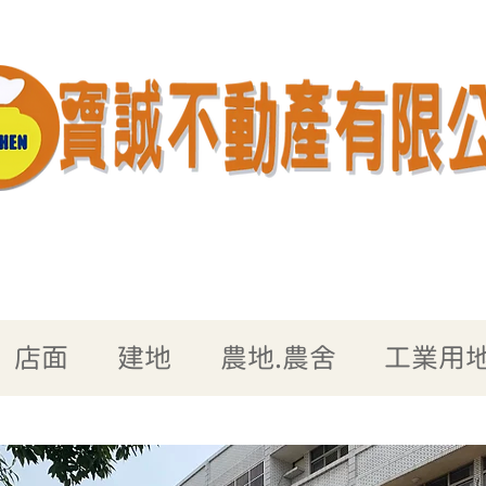
店面
建地
農地.農舍
工業用地