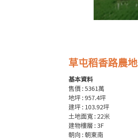
草屯稻香路農地
基本資料
售
價
: 5361
萬
地坪
: 957.4
坪
建坪
: 103.92
坪
土地面寬
: 22
米
建物樓層
: 3F
朝向
: 朝東南