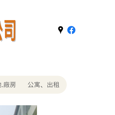
.廠房
公寓、出租