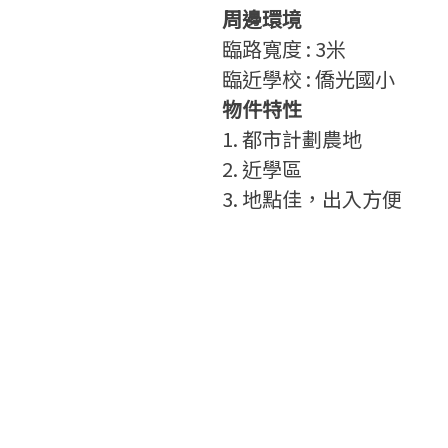
周邊環境
臨路寬度
: 3
米
臨近學校 : 僑光國小
物件特性
1. 都市計劃農地
2. 近學區
3. 地點佳，出入方便