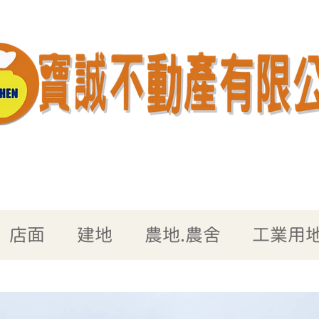
店面
建地
農地.農舍
工業用地