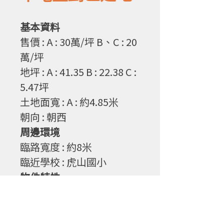
基本資料
售
價
: A : 30萬/坪 B、C : 20
萬/坪
地坪 : A : 41.35 B : 22.38 C :
5.47坪
土地面寬 : A : 約4.85米
朝向
: 朝西
周邊環境
臨路寬度
: 約8
米
臨近學校 : 虎山國小
物件特性
1. 環境好，生活機能多元
2. 交通便利，介於虎山路及
太平路之間