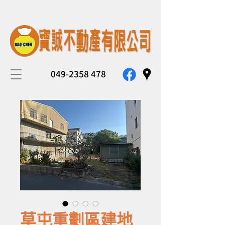
049-2358 478
草屯重劃區建地