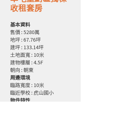
收租套房
基本資料
售價 : 5280萬
地坪
: 67.76
坪
建坪
: 133.14
坪
土地面寬
: 10
米
建物樓層
: 4.5F
朝向
: 朝東
周邊環境
臨路寬度
: 10
米
臨近學校 : 虎山國小
物件特性
1. 整棟出租給環鴻,每月租