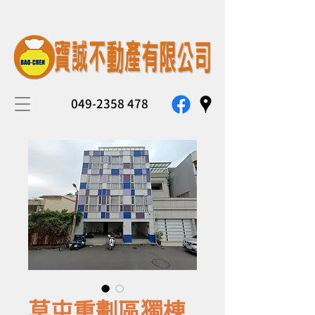
049-2358 478
草屯重劃區獨棟