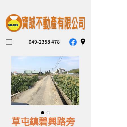
049-2358 478
草屯鎮碧興路旁