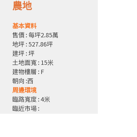
農地
基本資料
售
價
: 每坪2.85
萬
地坪
: 527.86
坪
建坪
:
坪
土地面寬
: 15
米
建物樓層
: F
朝向
:西
周邊環境
臨路寬度
: 4
米
臨近市場
:
臨近學校
:弘明幼兒院
公園綠地
:
物件特性