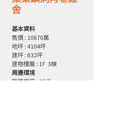
舍
基本資料
售
價
: 10670
萬
地坪
: 4104
坪
建坪
: 632
坪
建物樓層
: 1F 3棟
周邊環境
臨路寬度
: 15
米
物件特性
1. 大面積雞舍，場地寬廣
2. 合格牧場證(有色肉雞
25960隻)