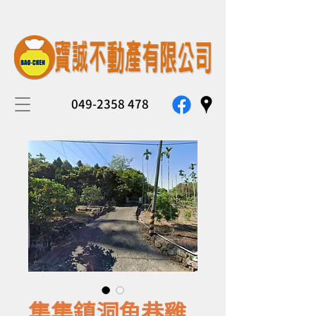
049-2358 478
集集鎮洞角巷雞